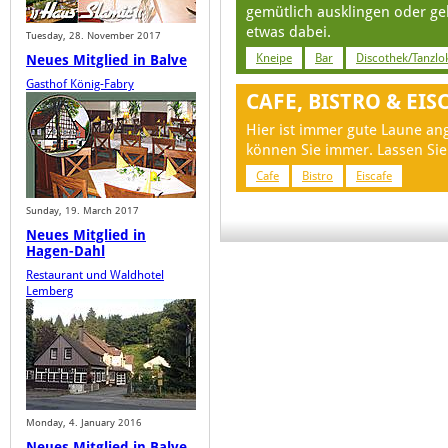
gemütlich ausklingen oder ge
etwas dabei.
Tuesday, 28. November 2017
Kneipe
Bar
Discothek/Tanzlo
Neues Mitglied in Balve
Gasthof König-Fabry
CAFE, BISTRO & EIS
Hier ist immer gute Laune an
können Sie immer. Lassen Sie
Cafe
Bistro
Eiscafe
Sunday, 19. March 2017
Neues Mitglied in
Hagen-Dahl
Restaurant und Waldhotel
Lemberg
Monday, 4. January 2016
Neues Mitglied in Balve