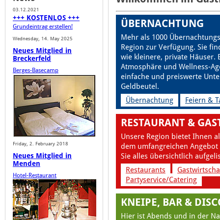
03.12.2021
+++ KOSTENLOS +++
ÜBERNACHTUNG
Grundeintrag erstellen!
Mehr als 1000 Übernachtungs
Wednesday, 14. May 2025
Region zur Verfügung. Sie fi
Neues Mitglied in
wie kleinere, private Häuser.
Breckerfeld
Atmosphäre und Wellness-Ag
Berges-Basecamp
einfache und preiswerte Unt
Geldbeutel.
Übernachtung
Feiern & 
RESTAURANT & GAS
Unsere Region bietet Ihnen al
Friday, 2. February 2018
dem umfangreichen Angebot u
Neues Mitglied in
Sie alles übersichtlich aufgeli
Menden
Restaurants
Gastwirtscha
Hotel-Restaurant
Partyservice/Catering
KNEIPE, BAR & DIS
Hier ist Abends und in der Na