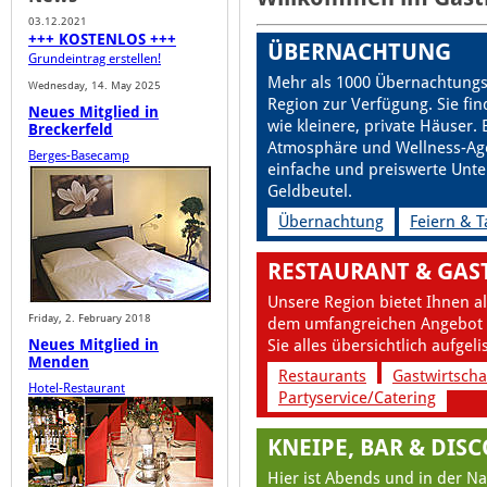
03.12.2021
+++ KOSTENLOS +++
ÜBERNACHTUNG
Grundeintrag erstellen!
Mehr als 1000 Übernachtungs
Wednesday, 14. May 2025
Region zur Verfügung. Sie fi
Neues Mitglied in
wie kleinere, private Häuser.
Breckerfeld
Atmosphäre und Wellness-Ag
Berges-Basecamp
einfache und preiswerte Unt
Geldbeutel.
Übernachtung
Feiern & 
RESTAURANT & GAS
Unsere Region bietet Ihnen al
Friday, 2. February 2018
dem umfangreichen Angebot u
Neues Mitglied in
Sie alles übersichtlich aufgeli
Menden
Restaurants
Gastwirtscha
Hotel-Restaurant
Partyservice/Catering
KNEIPE, BAR & DIS
Hier ist Abends und in der Na