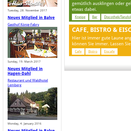
gemütlich ausklingen oder ge
etwas dabei.
Tuesday, 28. November 2017
Kneipe
Bar
Discothek/Tanzlo
Neues Mitglied in Balve
Gasthof König-Fabry
CAFE, BISTRO & EIS
Hier ist immer gute Laune an
können Sie immer. Lassen Sie
Cafe
Bistro
Eiscafe
Sunday, 19. March 2017
Neues Mitglied in
Hagen-Dahl
Restaurant und Waldhotel
Lemberg
Monday, 4. January 2016
Neues Mitglied in Balve