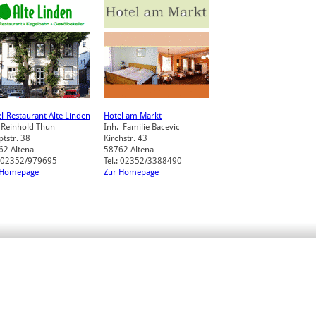
l-Restaurant Alte Linden
Hotel am Markt
 Reinhold Thun
Inh. Familie Bacevic
tstr. 38
Kirchstr. 43
62
Altena
58762
Altena
.: 02352/979695
Tel.: 02352/3388490
 Homepage
Zur Homepage