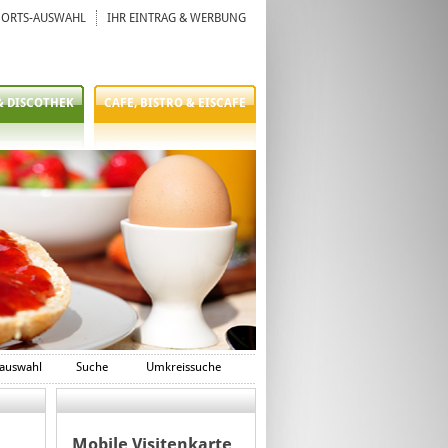
ORTS-AUSWAHL
IHR EINTRAG & WERBUNG
& DISCOTHEK
CAFE, BISTRO & EISCAFE
auswahl
Suche
Umkreissuche
Mobile Visitenkarte