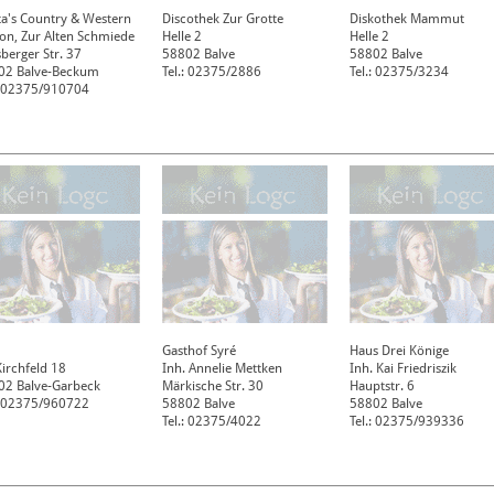
ta's Country & Western
Discothek Zur Grotte
Diskothek Mammut
on, Zur Alten Schmiede
Helle 2
Helle 2
berger Str. 37
58802
Balve
58802
Balve
02
Balve-Beckum
Tel.: 02375/2886
Tel.: 02375/3234
.: 02375/910704
3
Gasthof Syré
Haus Drei Könige
irchfeld 18
Inh. Annelie Mettken
Inh. Kai Friedriszik
02
Balve-Garbeck
Märkische Str. 30
Hauptstr. 6
.: 02375/960722
58802
Balve
58802
Balve
Tel.: 02375/4022
Tel.: 02375/939336