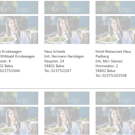
s Krüdewagen
Haus Scheele
Hotel-Restaurant Haus
 Willibald Krüdewagen
Inh. Hermann Hartdegen
Padberg
tstr. 8
Hauptstr. 24
Inh. Mirc Stanisic
02
Balve
58802
Balve
Hönnetalstr. 2
: 02375/2646
Tel.: 02375/2267
58802
Balve
Tel.: 02375/203598