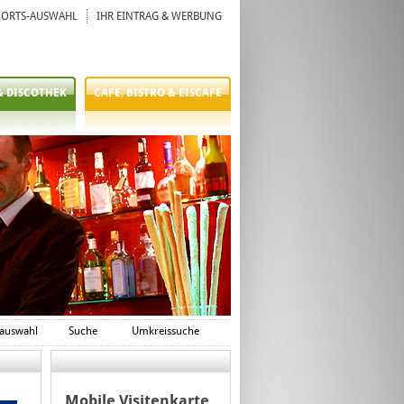
ORTS-AUSWAHL
IHR EINTRAG & WERBUNG
& DISCOTHEK
CAFE, BISTRO & EISCAFE
auswahl
Suche
Umkreissuche
Mobile Visitenkarte