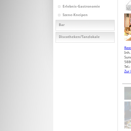
Erlebnis-Gastronomie
Szene-Kneipen
Bar
Discotheken/Tanzlokale
Rest
Inh.
Sund
588
Tel.
Zur