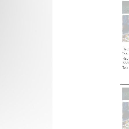
Hau
Inh.
Haup
588
Tel.