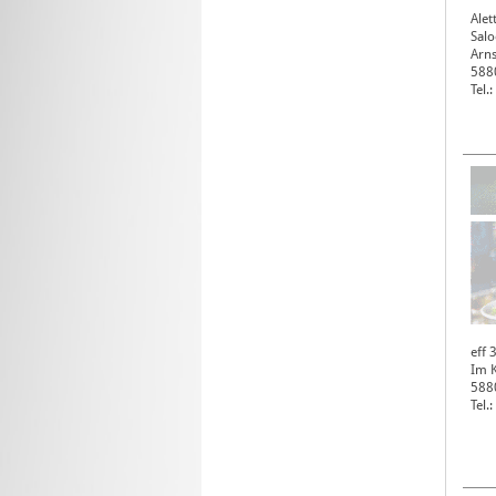
Alet
Salo
Arns
588
Tel
eff 
Im K
588
Tel