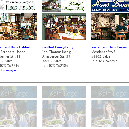
aurant Haus Habbel
Gasthof König-Fabry
Restaurant Haus Diepes
 Bernhard Habbel
Inh. Thomas König
Mendener Str. 8
erner Str. 11
Arnsberger Str. 39
58802
Balve
02
Balve
58802
Balve
Tel.: 02375/2297
: 02375/2746
Tel.: 02375/2186
 Homepage