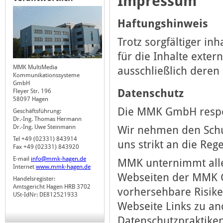
Impressum
Haftungshinweis
Trotz sorgfältiger in
für die Inhalte exter
MMK MultiMedia
ausschließlich deren 
Kommunikationssysteme
GmbH
Datenschutz
Fleyer Str. 196
58097 Hagen
Die MMK GmbH respek
Geschäftsführung:
Dr.-Ing. Thomas Hermann
Dr.-Ing. Uwe Steinmann
Wir nehmen den Schut
Tel +49 (02331) 843914
uns strikt an die Reg
Fax +49 (02331) 843920
E-mail
info@mmk-hagen.de
MMK unternimmt alle
Internet
www.mmk-hagen.de
Webseiten der MMK 
Handelsregister:
Amtsgericht Hagen HRB 3702
vorhersehbare Risike
USt-IdNr: DE812521933
Webseite Links zu an
Datenschutzpraktike