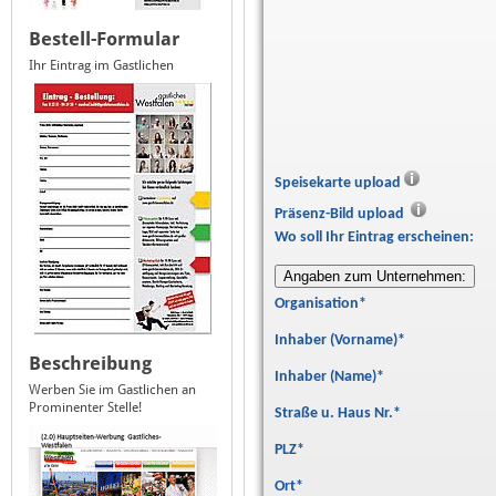
Bestell-Formular
Ihr Eintrag im Gastlichen
Speisekarte upload
Präsenz-Bild upload
Wo soll Ihr Eintrag erscheinen:
Organisation
*
Inhaber (Vorname)
*
Beschreibung
Inhaber (Name)
*
Werben Sie im Gastlichen an
Prominenter Stelle!
Straße u. Haus Nr.
*
PLZ
*
Ort
*