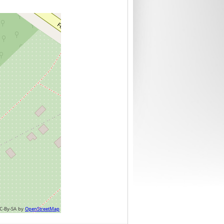
C-By-SA by
OpenStreetMap