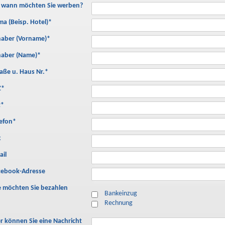
s wann möchten Sie werben?
ma (Beisp. Hotel)
*
haber (Vorname)
*
haber (Name)
*
aße u. Haus Nr.
*
Z
*
t
*
lefon
*
x
ail
cebook-Adresse
e möchten Sie bezahlen
Bankeinzug
Rechnung
er können Sie eine Nachricht