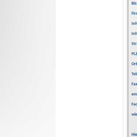
Bi
Fir
In
In
Str
PL
Or
Te
Fa
em
Fa
wi
Hi