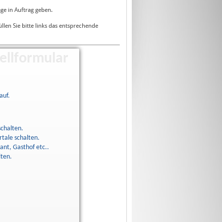
ge in Auftrag geben.
üllen Sie bitte links das entsprechende
ellformular
auf.
schalten.
tale schalten.
ant, Gasthof etc..
lten.