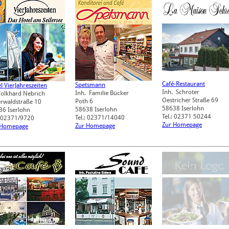
Café-Restaurant
Spetsmann
l VierJahreszeiten
Inh. Schroter
Inh. Familie Bücker
Volkhard Nebrich
Oestricher Straße 69
Poth 6
erwaldstraße 10
58638
Iserlohn
58638
Iserlohn
36
Iserlohn
Tel.: 02371 50244
Tel.: 02371/14040
: 02371/9720
Zur Homepage
Zur Homepage
 Homepage