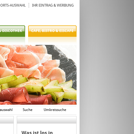
ORTS-AUSWAHL
IHR EINTRAG & WERBUNG
& DISCOTHEK
CAFE, BISTRO & EISCAFE
auswahl
Suche
Umkreissuche
Was ist los in