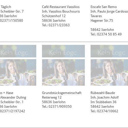
 Täglich
Café-Restaurant Vassilios
Eiscafe San Remo
Scheibler-Str. 7
Inh. Vassilios Bouchouris
Inh. Paulo Jorge Cardoso
36
Iserlohn
Schützenhof 12
Tavares
.: 02371/150580
58636
Iserlohn
Hagener Str.75
Tel.: 02371/23363
58642
Iserlohn
Tel.: 02374 50 85 49
s + Hase
Grundstücksgemeinschaft
Rübezahl-Baude
 Alexander Duling
Reiterweg 12
Inh. Joachim Adolf
Scheibler-Str. 1
58636
Iserlohn
Im Stübbeken 36
36
Iserlohn
Tel.: 02371/909350
58642
Iserlohn
.: 02371/2197242
Tel.: 02374/10662