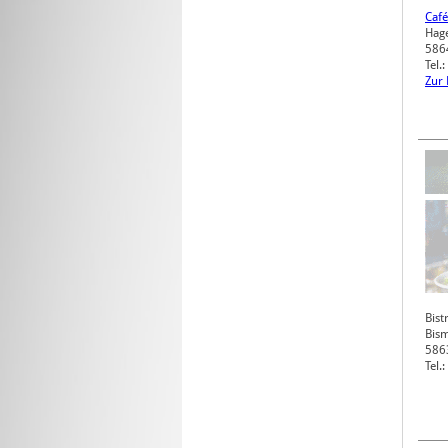
Café
Hag
586
Tel
Zur
Bis
Bism
586
Tel