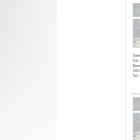
Steh
Inh.
Baar
586
Tel