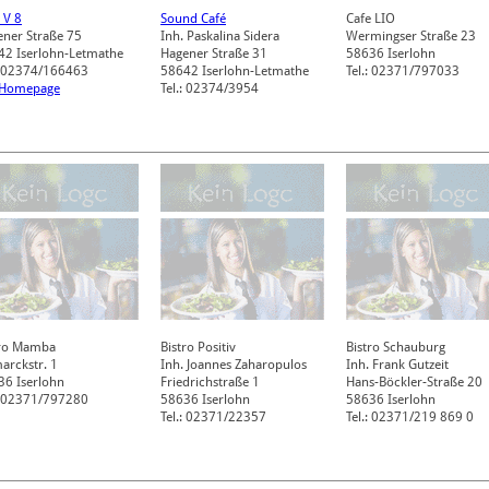
 V 8
Sound Café
Cafe LIO
ener Straße 75
Inh. Paskalina Sidera
Wermingser Straße 23
42
Iserlohn-Letmathe
Hagener Straße 31
58636
Iserlohn
.: 02374/166463
58642
Iserlohn-Letmathe
Tel.: 02371/797033
 Homepage
Tel.: 02374/3954
tro Mamba
Bistro Positiv
Bistro Schauburg
arckstr. 1
Inh. Joannes Zaharopulos
Inh. Frank Gutzeit
36
Iserlohn
Friedrichstraße 1
Hans-Böckler-Straße 20
.: 02371/797280
58636
Iserlohn
58636
Iserlohn
Tel.: 02371/22357
Tel.: 02371/219 869 0