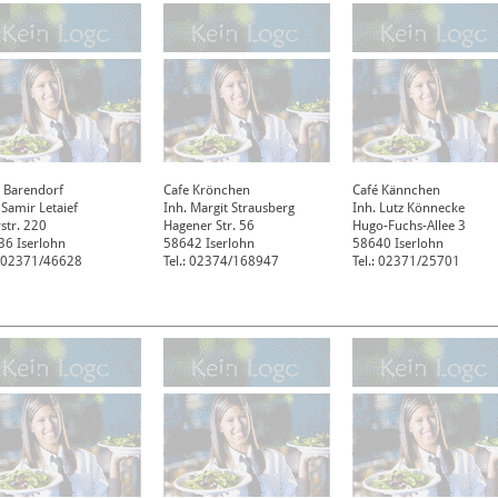
 Barendorf
Cafe Krönchen
Café Kännchen
 Samir Letaief
Inh. Margit Strausberg
Inh. Lutz Könnecke
str. 220
Hagener Str. 56
Hugo-Fuchs-Allee 3
36
Iserlohn
58642
Iserlohn
58640
Iserlohn
: 02371/46628
Tel.: 02374/168947
Tel.: 02371/25701