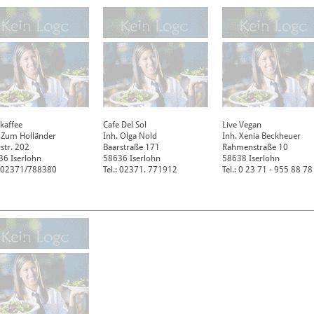
kaffee
Cafe Del Sol
Live Vegan
 Zum Holländer
Inh. Olga Nold
Inh. Xenia Beckheuer
str. 202
Baarstraße 171
Rahmenstraße 10
36
Iserlohn
58636
Iserlohn
58638
Iserlohn
.: 02371/788380
Tel.: 02371. 771912
Tel.: 0 23 71 - 955 88 78