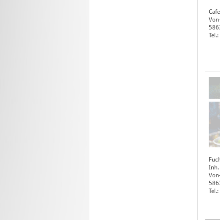
Cafe
Von-
586
Tel
Fuch
Inh.
Von-
586
Tel