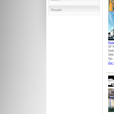
Eiscafe
Hote
GF 
Seil
586
Tel.
Zur