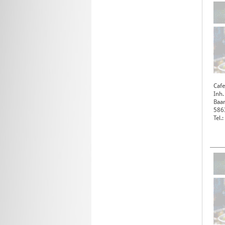
Cafe
Inh.
Baar
586
Tel.