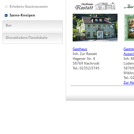
Erlebnis-Gastronomie
Szene-Kneipen
Bar
Discotheken/Tanzlokale
Gasthaus
Gastst
Inh. Zur Rastatt
Aussic
Hagener Str. 4
Inh. 
58769
Nachrodt
Lüdens
Tel.: 02352/3745
58769
Wibli
Tel.: 
Zur H