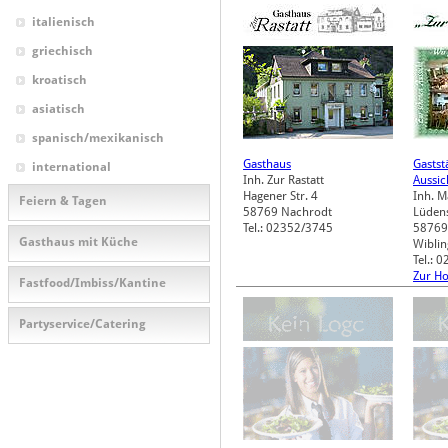
italienisch
griechisch
kroatisch
asiatisch
spanisch/mexikanisch
Gasthaus
Gastst
international
Inh. Zur Rastatt
Aussic
Hagener Str. 4
Inh. 
Feiern & Tagen
58769
Nachrodt
Lüdens
Tel.: 02352/3745
58769
Gasthaus mit Küche
Wibli
Tel.: 
Zur H
Fastfood/Imbiss/Kantine
Partyservice/Catering