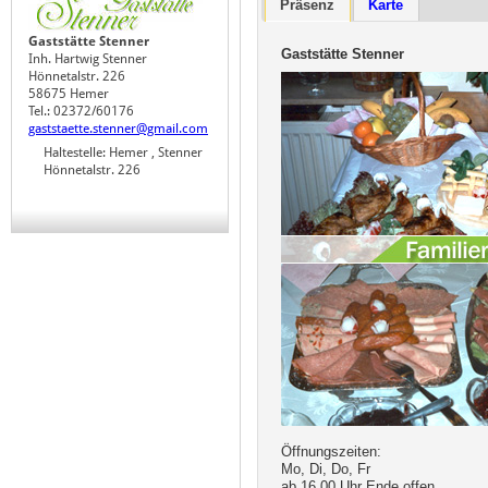
Präsenz
Karte
Gaststätte Stenner
Gaststätte Stenner
Inh. Hartwig Stenner
Hönnetalstr. 226
58675 Hemer
Tel.: 02372/60176
gaststaette.stenner@gmail.com
Haltestelle: Hemer , Stenner
Hönnetalstr. 226
Öffnungszeiten:
Mo, Di, Do, Fr
ab 16.00 Uhr Ende offen