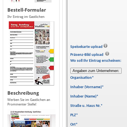
Bestell-Formular
Ihr Eintrag im Gastlichen
Speisekarte upload
Präsenz-Bild upload
Wo soll Ihr Eintrag erscheinen:
Organisation
*
Inhaber (Vorname)
*
Beschreibung
Inhaber (Name)
*
Werben Sie im Gastlichen an
Prominenter Stelle!
Straße u. Haus Nr.
*
PLZ
*
Ort
*