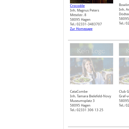
Bowli
Crocodile
Inh. A
Inh. Magnus Peters
Dödter
Mittelstr. 8
58095
58095
Hagen
Tel.:
Tel.: 02331-3483707
Zur Homepage
CataCombe
Club G
Inh. Tamara Bielefeld-Novy
Graf-v
Museumsplatz 3
58095
58095
Hagen
Tel.: 
Tel.: 02331 306 13 25