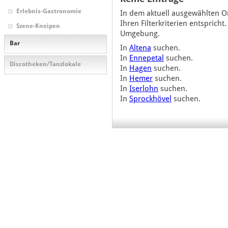
Erlebnis-Gastronomie
In dem aktuell ausgewählten Or
Ihren Filterkriterien entsprich
Szene-Kneipen
Umgebung.
Bar
In
Altena
suchen.
In
Ennepetal
suchen.
Discotheken/Tanzlokale
In
Hagen
suchen.
In
Hemer
suchen.
In
Iserlohn
suchen.
In
Sprockhövel
suchen.