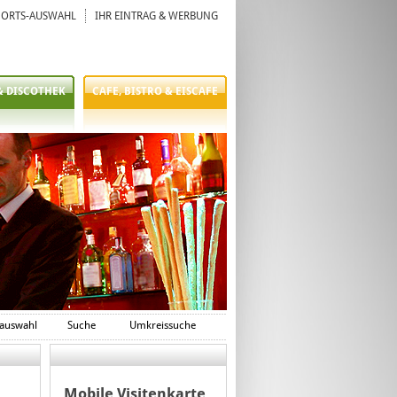
ORTS-AUSWAHL
IHR EINTRAG & WERBUNG
& DISCOTHEK
CAFE, BISTRO & EISCAFE
auswahl
Suche
Umkreissuche
Mobile Visitenkarte