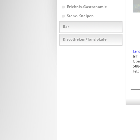
Erlebnis-Gastronomie
Szene-Kneipen
Bar
Discotheken/Tanzlokale
Land
Inh.
Obe
588
Tel