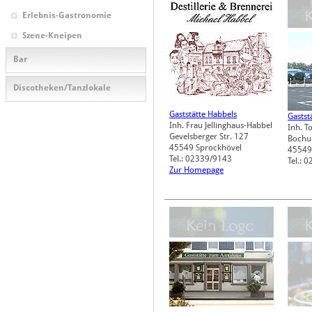
Erlebnis-Gastronomie
Szene-Kneipen
Bar
Discotheken/Tanzlokale
Gaststätte Habbels
Gastst
Inh. Frau Jellinghaus-Habbel
Inh. To
Gevelsberger Str. 127
Bochum
45549
Sprockhövel
45549
Tel.: 02339/9143
Tel.: 
Zur Homepage